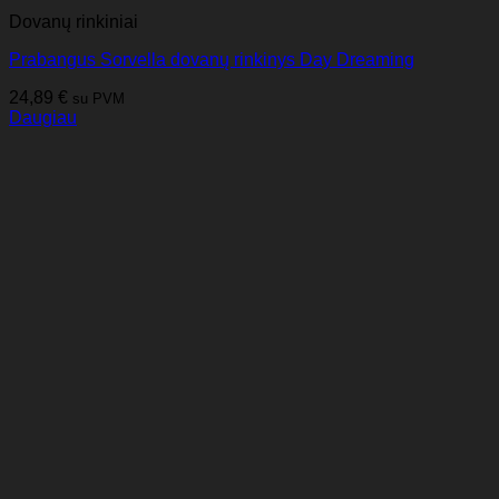
Dovanų rinkiniai
Prabangus Sorvella dovanų rinkinys Day Dreaming
24,89
€
su PVM
Daugiau