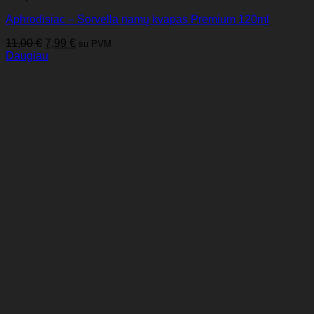
Aphrodisiac – Sorvella namų kvapas Premium 120ml
Original
Current
11,00
€
7,99
€
su PVM
price
price
Daugiau
was:
is:
11,00 €.
7,99 €.