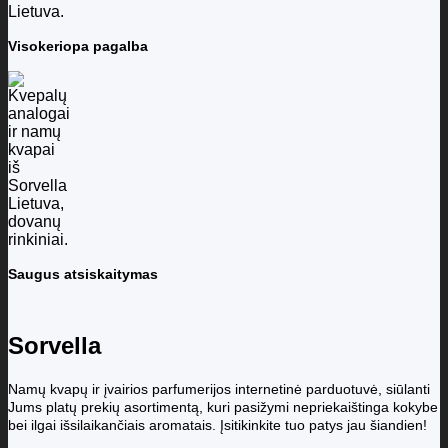
Visokeriopa pagalba
Saugus atsiskaitymas
Sorvella
Namų kvapų ir įvairios parfumerijos internetinė parduotuvė, siūlanti
Jums platų prekių asortimentą, kuri pasižymi nepriekaištinga kokybe
bei ilgai išsilaikančiais aromatais. Įsitikinkite tuo patys jau šiandien!