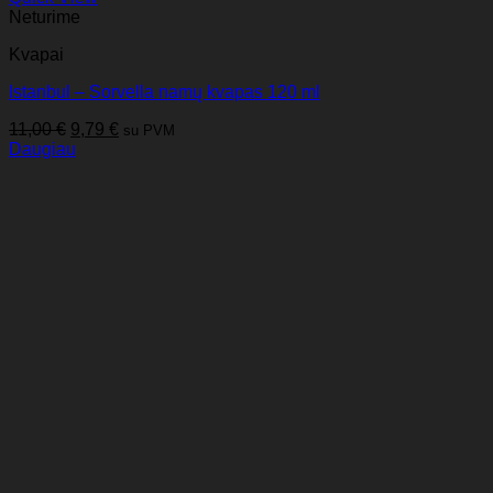
Neturime
Kvapai
Istanbul – Sorvella namų kvapas 120 ml
Original
Current
11,00
€
9,79
€
su PVM
price
price
Daugiau
was:
is:
11,00 €.
9,79 €.