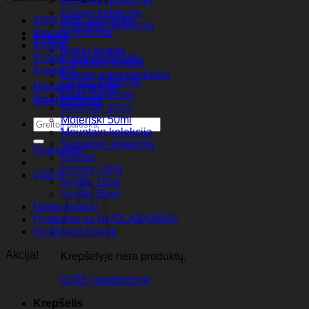
Mountain kolekcija
Galaxy kolekcija
2026 metų naujienos
Signature kolekcija
Dovanų rinkiniai
Kvapai
Kvapai
Namų kvapai
Kvapai automobiliams
Purškiami kvapai
Kvepalai
Kvapai automobiliams
Galaxy kolekcija
Dovanų rinkiniai
Kūno dulksnos
Išparduotuvė
Moteriški 10ml
Moteriški 50ml
Ieškoti:
Mountain kolekcija
Signature kolekcija
Prisijungti
Unisex
Unisex 10ml
0,00
€
Vyriški 10ml
Vyriški 50ml
Namų kvapai
Produktai su NUOLAIDOMIS!
Purškiami kvapai
Akcija!
Krepšelyje nėra produktų.
Grįžti į parduotuvę
Krepšelis