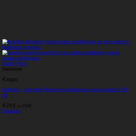
Quick View
Neturime
Kvapai
Istanbul – Sorvella Premium purškiamas namų kvapas 250
ml
9,79
€
su PVM
Daugiau