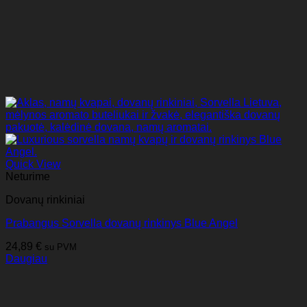
Quick View
Neturime
Dovanų rinkiniai
Prabangus Sorvella dovanų rinkinys Blue Angel
24,89
€
su PVM
Daugiau