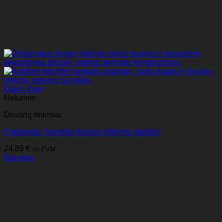
Quick View
Neturime
Dovanų rinkiniai
Prabangus Sorvella dovanų rinkinys Istanbul
24,89
€
su PVM
Daugiau