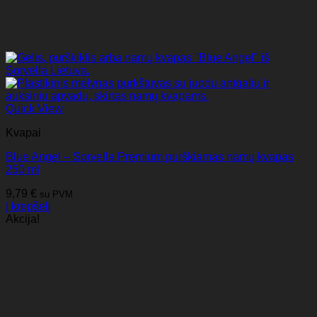
Quick View
Kvapai
Blue Angel – Sorvella Premium purškiamas namų kvapas
250 ml
9,79
€
su PVM
Į krepšelį
Akcija!