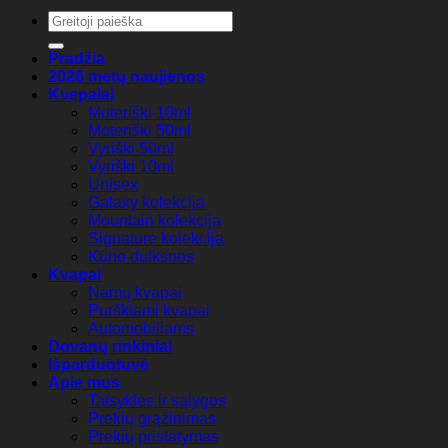
Ieškoti:
Pradžia
2026 metų naujienos
Kvepalai
Moteriški 10ml
Moteriški 50ml
Vyriški 50ml
Vyriški 10ml
Unisex
Galaxy kolekcija
Mountain kolekcija
Signature kolekcija
Kūno dulksnos
Kvapai
Namų kvapai
Purškiami kvapai
Automobiliams
Dovanų rinkiniai
Išparduotuvė
Apie mus
Taisyklės ir sąlygos
Prekių grąžinimas
Prekių pristatymas