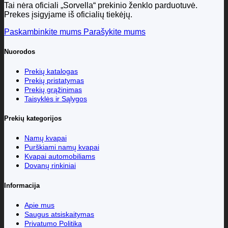
Tai nėra oficiali „Sorvella“ prekinio ženklo parduotuvė.
Prekes įsigyjame iš oficialių tiekėjų.
Paskambinkite mums
Parašykite mums
Nuorodos
Prekių katalogas
Prekių pristatymas
Prekių grąžinimas
Taisyklės ir Sąlygos
Prekių kategorijos
Namų kvapai
Purškiami namų kvapai
Kvapai automobiliams
Dovanų rinkiniai
Informacija
Apie mus
Saugus atsiskaitymas
Privatumo Politika