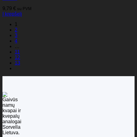
9,79
€
su PVM
Į krepšelį
1
2
3
4
…
11
12
13