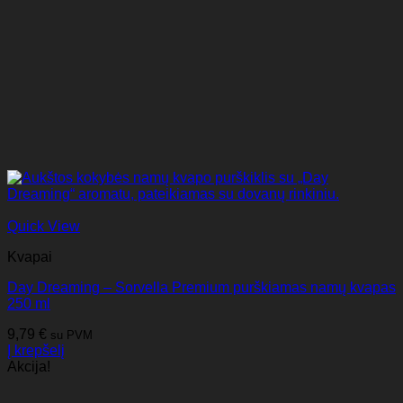
Quick View
Kvapai
Day Dreaming – Sorvella Premium purškiamas namų kvapas
250 ml
9,79
€
su PVM
Į krepšelį
Akcija!