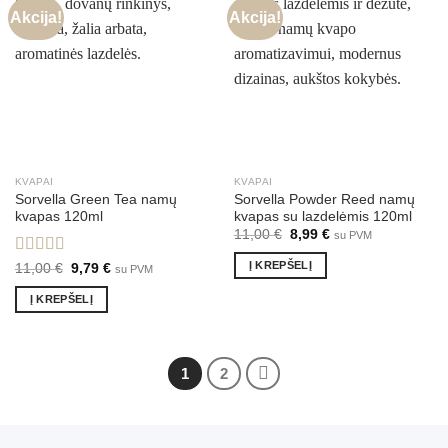
Akcija!
Akcija!
KVAPAI
KVAPAI
Sorvella Green Tea namų
Sorvella Powder Reed namų
kvapas 120ml
kvapas su lazdelėmis 120ml
Original
Current
11,00
€
8,99
€
su PVM
price
price
was:
is:
Į KREPŠELĮ
Įvertinimas:
Original
Current
11,00
€
9,79
€
su PVM
11,00 €.
8,99 €.
price
price
5.00
iš 5
was:
is:
Į KREPŠELĮ
11,00 €.
9,79 €.
1
2