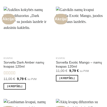
Akcija!
Akcija!
KVAPAI
KVAPAI
Sorvella Dark Amber namų
Sorvella Exotic Mango – namų
kvapas 120ml
kvapas 120ml
Original
Current
11,00
€
9,79
€
su PVM
price
price
was:
is:
Į KREPŠELĮ
Įvertinimas:
Original
Current
11,00
€
9,79
€
su PVM
11,00 €.
9,79 €.
price
price
5.00
iš 5
was:
is:
Į KREPŠELĮ
11,00 €.
9,79 €.