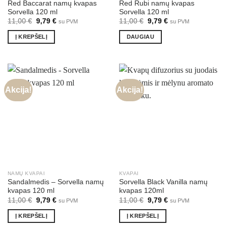
Red Baccarat namų kvapas
Red Rubi namų kvapas
Sorvella 120 ml
Sorvella 120 ml
Original
Current
Original
Current
11,00
€
9,79
€
11,00
€
9,79
€
su PVM
su PVM
price
price
price
price
was:
is:
was:
is:
Į KREPŠELĮ
DAUGIAU
11,00 €.
9,79 €.
11,00 €.
9,79 €.
Akcija!
Akcija!
NAMŲ KVAPAI
KVAPAI
Sandalmedis – Sorvella namų
Sorvella Black Vanilla namų
kvapas 120 ml
kvapas 120ml
Original
Current
Original
Current
11,00
€
9,79
€
11,00
€
9,79
€
su PVM
su PVM
price
price
price
price
was:
is:
was:
is:
Į KREPŠELĮ
Į KREPŠELĮ
11,00 €.
9,79 €.
11,00 €.
9,79 €.