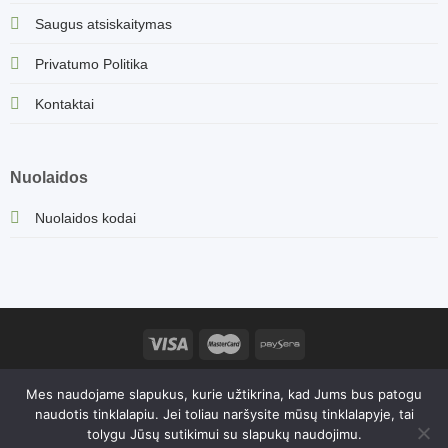
Saugus atsiskaitymas
Privatumo Politika
Kontaktai
Nuolaidos
Nuolaidos kodai
Sorvella.lt turinys, įskaitant produktų aprašymus ir kitą informaciją,
Mes naudojame slapukus, kurie užtikrina, kad Jums bus patogu
yra saugomas autorių teisių. Kopijavimas ir platinimas be
naudotis tinklalapiu. Jei toliau naršysite mūsų tinklalapyje, tai
savininko sutikimo yra draudžiamas. 2026© Sorvella | Gretos
tolygu Jūsų sutikimui su slapukų naudojimu.
Zenovaitės - Petkuvienės individuali veikla 1162831, PVM kodas: