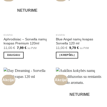
NETURIME
KVAPAI
KVAPAI
Aphrodisiac – Sorvella namų
Blue Angel namų kvapas
kvapas Premium 120ml
Sorvella 120 ml
Original
Current
Original
Current
11,00
€
7,99
€
11,00
€
9,79
€
su PVM
su PVM
price
price
price
price
was:
is:
was:
is:
DAUGIAU
Į KREPŠELĮ
11,00 €.
7,99 €.
11,00 €.
9,79 €.
Akcija!
Akcija!
NETURIME