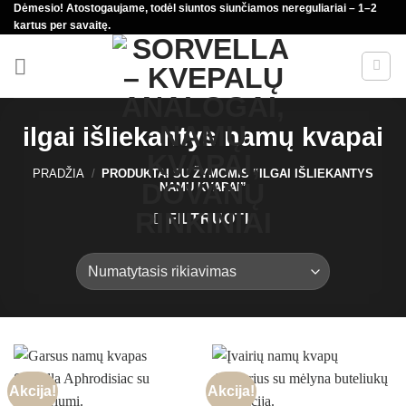
Dėmesio! Atostogaujame, todėl siuntos siunčiamos nereguliariai – 1–2
Skip
kartus per savaitę.
to
content
ilgai išliekantys namų kvapai
PRADŽIA
/
PRODUKTAI SU ŽYMOMIS “ILGAI IŠLIEKANTYS
NAMŲ KVAPAI”
FILTRUOTI
Akcija!
Akcija!