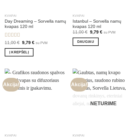
KVAPAI
KVAPAI
Day Dreaming – Sorvella namų
Istanbul – Sorvella namų
kvapas 120 ml
kvapas 120 ml
Original
Current
11,00
€
9,79
€
su PVM
price
price
was:
is:
DAUGIAU
Įvertinimas:
Original
Current
11,00
€
9,79
€
su PVM
11,00 €.
9,79 €.
price
price
5.00
iš 5
was:
is:
Į KREPŠELĮ
11,00 €.
9,79 €.
Akcija!
Akcija!
NETURIME
KVAPAI
KVAPAI