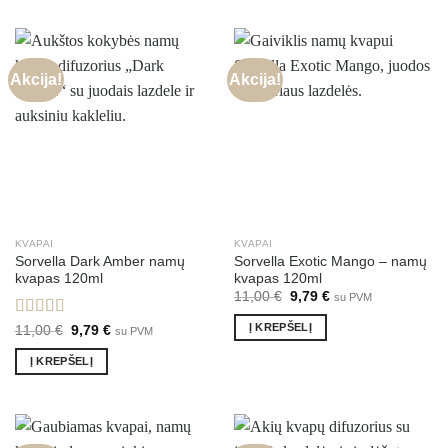
Akcija!
Akcija!
KVAPAI
KVAPAI
Sorvella Dark Amber namų
Sorvella Exotic Mango – namų
kvapas 120ml
kvapas 120ml
Original
Current
11,00
€
9,79
€
su PVM
price
price
was:
is:
Į KREPŠELĮ
Įvertinimas:
Original
Current
11,00
€
9,79
€
su PVM
11,00 €.
9,79 €.
price
price
5.00
iš 5
was:
is:
Į KREPŠELĮ
11,00 €.
9,79 €.