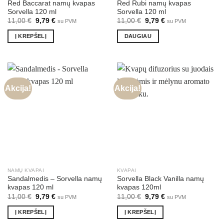
Red Baccarat namų kvapas
Red Rubi namų kvapas
Sorvella 120 ml
Sorvella 120 ml
Original
Current
Original
Current
11,00
€
9,79
€
11,00
€
9,79
€
su PVM
su PVM
price
price
price
price
was:
is:
was:
is:
Į KREPŠELĮ
DAUGIAU
11,00 €.
9,79 €.
11,00 €.
9,79 €.
Akcija!
Akcija!
NAMŲ KVAPAI
KVAPAI
Sandalmedis – Sorvella namų
Sorvella Black Vanilla namų
kvapas 120 ml
kvapas 120ml
Original
Current
Original
Current
11,00
€
9,79
€
11,00
€
9,79
€
su PVM
su PVM
price
price
price
price
was:
is:
was:
is:
Į KREPŠELĮ
Į KREPŠELĮ
11,00 €.
9,79 €.
11,00 €.
9,79 €.