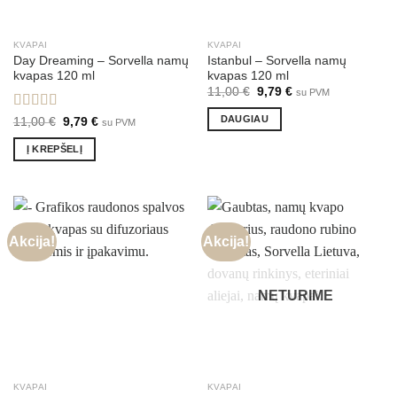
KVAPAI
KVAPAI
Day Dreaming – Sorvella namų
Istanbul – Sorvella namų
kvapas 120 ml
kvapas 120 ml
Original
Current
11,00
€
9,79
€
su PVM
price
price
was:
is:
DAUGIAU
Įvertinimas:
Original
Current
11,00
€
9,79
€
su PVM
11,00 €.
9,79 €.
price
price
5.00
iš 5
was:
is:
Į KREPŠELĮ
11,00 €.
9,79 €.
Akcija!
Akcija!
NETURIME
KVAPAI
KVAPAI