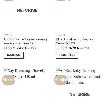
NETURIME
KVAPAI
KVAPAI
Aphrodisiac – Sorvella namų
Blue Angel namų kvapas
kvapas Premium 120ml
Sorvella 120 ml
Original
Current
Original
Current
11,00
€
7,99
€
11,00
€
9,79
€
su PVM
su PVM
price
price
price
price
was:
is:
was:
is:
DAUGIAU
Į KREPŠELĮ
11,00 €.
7,99 €.
11,00 €.
9,79 €.
Akcija!
Akcija!
NETURIME