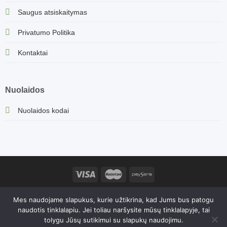
Saugus atsiskaitymas
Privatumo Politika
Kontaktai
Nuolaidos
Nuolaidos kodai
Sorvella.lt turinys, įskaitant produktų aprašymus ir kitą informaciją,
Mes naudojame slapukus, kurie užtikrina, kad Jums bus patogu
yra saugomas autorių teisių. Kopijavimas ir platinimas be
naudotis tinklalapiu. Jei toliau naršysite mūsų tinklalapyje, tai
savininko sutikimo yra draudžiamas. 2026© Sorvella | Gretos
tolygu Jūsų sutikimui su slapukų naudojimu.
Zenovaitės - Petkuvienės individuali veikla 1162831, PVM kodas: