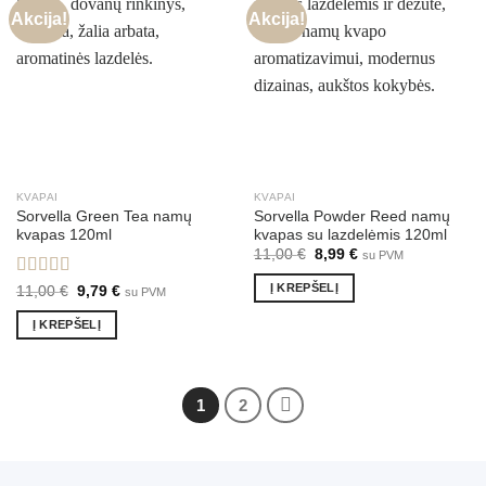
Akcija!
Akcija!
KVAPAI
KVAPAI
Sorvella Green Tea namų
Sorvella Powder Reed namų
kvapas 120ml
kvapas su lazdelėmis 120ml
Original
Current
11,00
€
8,99
€
su PVM
price
price
was:
is:
Į KREPŠELĮ
Įvertinimas:
Original
Current
11,00
€
9,79
€
su PVM
11,00 €.
8,99 €.
price
price
5.00
iš 5
was:
is:
Į KREPŠELĮ
11,00 €.
9,79 €.
1
2