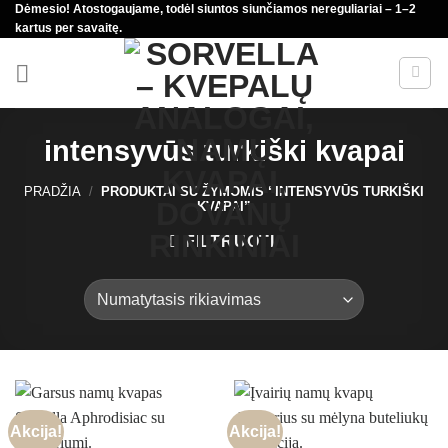
Dėmesio! Atostogaujame, todėl siuntos siunčiamos nereguliariai – 1–2
Skip
kartus per savaitę.
to
content
intensyvūs turkiški kvapai
PRADŽIA
/
PRODUKTAI SU ŽYMOMIS “INTENSYVŪS TURKIŠKI
KVAPAI”
FILTRUOTI
Akcija!
Akcija!