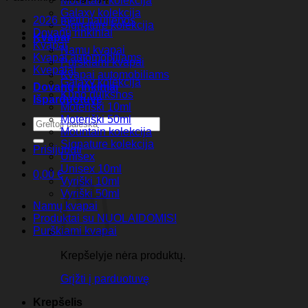
Mountain kolekcija
Galaxy kolekcija
2026 metų naujienos
Signature kolekcija
Dovanų rinkiniai
Kvapai
Kvapai
Namų kvapai
Kvapai automobiliams
Purškiami kvapai
Kvepalai
Kvapai automobiliams
Galaxy kolekcija
Dovanų rinkiniai
Kūno dulksnos
Išparduotuvė
Moteriški 10ml
Moteriški 50ml
Ieškoti:
Mountain kolekcija
Signature kolekcija
Prisijungti
Unisex
Unisex 10ml
0,00
€
Vyriški 10ml
Vyriški 50ml
Namų kvapai
Produktai su NUOLAIDOMIS!
Purškiami kvapai
Krepšelyje nėra produktų.
Grįžti į parduotuvę
Krepšelis