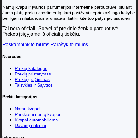
Namų kvapų ir įvairios parfumerijos internetinė parduotuvė, siūlanti
Jums platų prekių asortimentą, kuri pasižymi nepriekaištinga kokybe
bei ilgai išsilaikančiais aromatais. Įsitikinkite tuo patys jau šiandien!
Tai nėra oficiali „Sorvella“ prekinio ženklo parduotuvė.
Prekes įsigyjame iš oficialių tiekėjų.
Paskambinkite mums
Parašykite mums
Nuorodos
Prekių katalogas
Prekių pristatymas
Prekių grąžinimas
Taisyklės ir Sąlygos
Prekių kategorijos
Namų kvapai
Purškiami namų kvapai
Kvapai automobiliams
Dovanų rinkiniai
Informacija