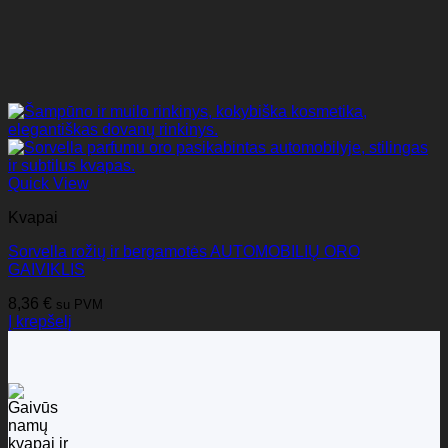
Quick View
Kvapai
Sorvella rožių ir bergamotės AUTOMOBILIŲ ORO
GAIVIKLIS
8,36
€
su PVM
Į krepšelį