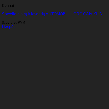
Kvapai
Sorvella pipirų ir levandų AUTOMOBILIŲ ORO GAIVIKLIS
8,36
€
su PVM
Į krepšelį