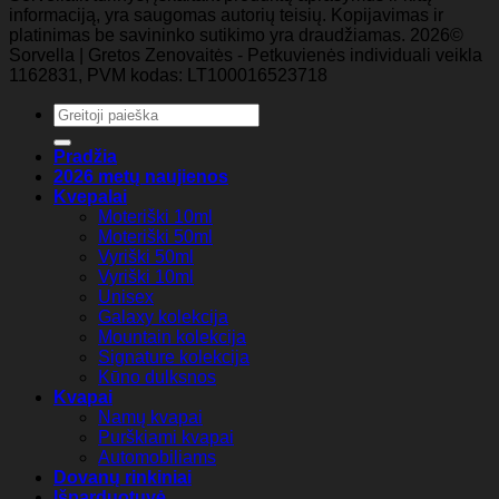
informaciją, yra saugomas autorių teisių. Kopijavimas ir
platinimas be savininko sutikimo yra draudžiamas. 2026©
Sorvella | Gretos Zenovaitės - Petkuvienės individuali veikla
1162831, PVM kodas: LT100016523718
Ieškoti:
Pradžia
2026 metų naujienos
Kvepalai
Moteriški 10ml
Moteriški 50ml
Vyriški 50ml
Vyriški 10ml
Unisex
Galaxy kolekcija
Mountain kolekcija
Signature kolekcija
Kūno dulksnos
Kvapai
Namų kvapai
Purškiami kvapai
Automobiliams
Dovanų rinkiniai
Išparduotuvė