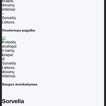
Visokeriopa pagalba
Saugus atsiskaitymas
Sorvella