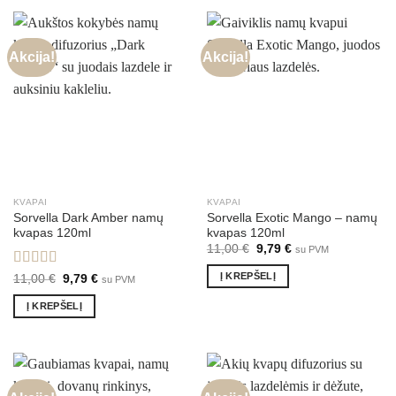
Akcija!
Akcija!
KVAPAI
KVAPAI
Sorvella Dark Amber namų
Sorvella Exotic Mango – namų
kvapas 120ml
kvapas 120ml
Original
Current
11,00
€
9,79
€
su PVM
price
price
was:
is:
Į KREPŠELĮ
Įvertinimas:
Original
Current
11,00
€
9,79
€
su PVM
11,00 €.
9,79 €.
price
price
5.00
iš 5
was:
is:
Į KREPŠELĮ
11,00 €.
9,79 €.