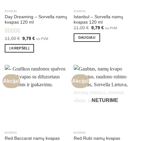
KVAPAI
KVAPAI
Day Dreaming – Sorvella namų
Istanbul – Sorvella namų
kvapas 120 ml
kvapas 120 ml
Original
Current
11,00
€
9,79
€
su PVM
price
price
was:
is:
DAUGIAU
Įvertinimas:
Original
Current
11,00
€
9,79
€
su PVM
11,00 €.
9,79 €.
price
price
5.00
iš 5
was:
is:
Į KREPŠELĮ
11,00 €.
9,79 €.
Akcija!
Akcija!
NETURIME
KVAPAI
KVAPAI
Red Baccarat namų kvapas
Red Rubi namų kvapas