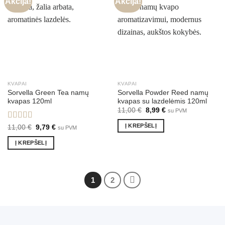
Akcija!
Akcija!
KVAPAI
KVAPAI
Sorvella Green Tea namų
Sorvella Powder Reed namų
kvapas 120ml
kvapas su lazdelėmis 120ml
Original
Current
11,00
€
8,99
€
su PVM
price
price
was:
is:
Į KREPŠELĮ
Įvertinimas:
Original
Current
11,00
€
9,79
€
su PVM
11,00 €.
8,99 €.
price
price
5.00
iš 5
was:
is:
Į KREPŠELĮ
11,00 €.
9,79 €.
1
2