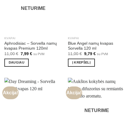
NETURIME
KVAPAI
KVAPAI
Aphrodisiac – Sorvella namų
Blue Angel namų kvapas
kvapas Premium 120ml
Sorvella 120 ml
Original
Current
Original
Current
11,00
€
7,99
€
11,00
€
9,79
€
su PVM
su PVM
price
price
price
price
was:
is:
was:
is:
DAUGIAU
Į KREPŠELĮ
11,00 €.
7,99 €.
11,00 €.
9,79 €.
Akcija!
Akcija!
NETURIME