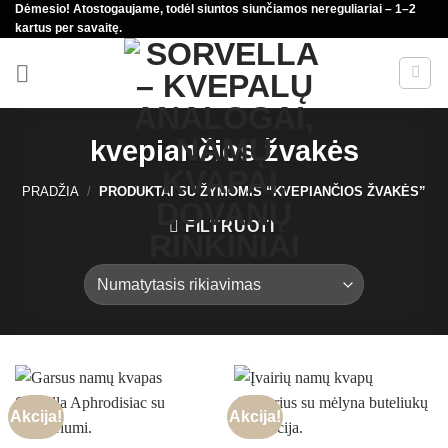
Dėmesio! Atostogaujame, todėl siuntos siunčiamos nereguliariai – 1–2
Skip
kartus per savaitę.
to
content
kvepiančios žvakės
PRADŽIA
/
PRODUKTAI SU ŽYMOMIS “KVEPIANČIOS ŽVAKĖS”
FILTRUOTI
Akcija!
Akcija!