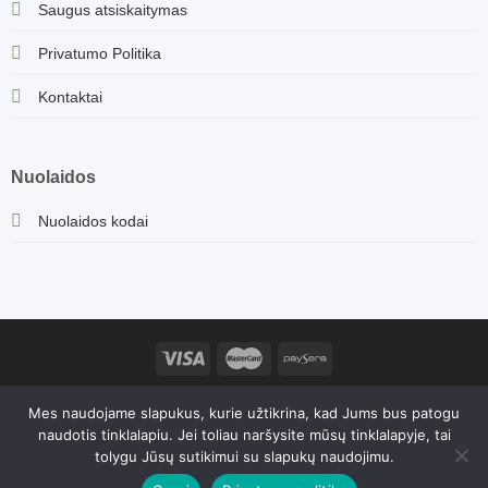
Saugus atsiskaitymas
Privatumo Politika
Kontaktai
Nuolaidos
Nuolaidos kodai
Sorvella.lt turinys, įskaitant produktų aprašymus ir kitą informaciją,
Mes naudojame slapukus, kurie užtikrina, kad Jums bus patogu
yra saugomas autorių teisių. Kopijavimas ir platinimas be
naudotis tinklalapiu. Jei toliau naršysite mūsų tinklalapyje, tai
savininko sutikimo yra draudžiamas. 2026© Sorvella | Gretos
tolygu Jūsų sutikimui su slapukų naudojimu.
Zenovaitės - Petkuvienės individuali veikla 1162831, PVM kodas: