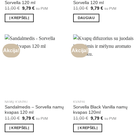
Sorvella 120 ml
Sorvella 120 ml
Original
Current
Original
Current
11,00
€
9,79
€
11,00
€
9,79
€
su PVM
su PVM
price
price
price
price
was:
is:
was:
is:
Į KREPŠELĮ
DAUGIAU
11,00 €.
9,79 €.
11,00 €.
9,79 €.
Akcija!
Akcija!
NAMŲ KVAPAI
KVAPAI
Sandalmedis – Sorvella namų
Sorvella Black Vanilla namų
kvapas 120 ml
kvapas 120ml
Original
Current
Original
Current
11,00
€
9,79
€
11,00
€
9,79
€
su PVM
su PVM
price
price
price
price
was:
is:
was:
is:
Į KREPŠELĮ
Į KREPŠELĮ
11,00 €.
9,79 €.
11,00 €.
9,79 €.