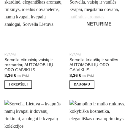
NETURIME
KVAPAI
KVAPAI
Sorvella citrusinių vaisių ir
Sorvella kriaušių ir vanilės
rozmarinų AUTOMOBILIŲ
AUTOMOBILIŲ ORO
ORO GAIVIKLIS
GAIVIKLIS
8,36
€
8,36
€
su PVM
su PVM
Į KREPŠELĮ
DAUGIAU