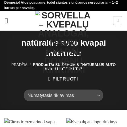
Dėmesio! Atostogaujame, todėl siuntos siunčiamos nereguliariai – 1–2
Skip
kartus per savaitę.
to
content
natūralūs auto kvapai
internetu
PRADŽIA
/
PRODUKTAI SU ŽYMOMIS “NATŪRALŪS AUTO
KVAPAI INTERNETU”
FILTRUOTI