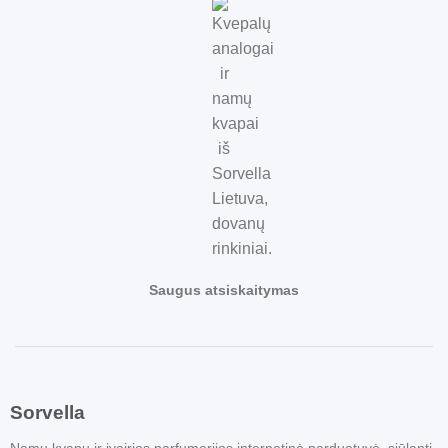
Saugus atsiskaitymas
Sorvella
Namų kvapų ir įvairios parfumerijos internetinė parduotuvė, siūlanti