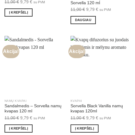
Original
Current
11,00
€
9,79
€
su PVM
Sorvella 120 ml
price
price
Original
Current
11,00
€
9,79
€
su PVM
Į KREPŠELĮ
was:
is:
price
price
DAUGIAU
11,00 €.
9,79 €.
was:
is:
11,00 €.
9,79 €.
Akcija!
Akcija!
NAMŲ KVAPAI
KVAPAI
Sandalmedis – Sorvella namų
Sorvella Black Vanilla namų
kvapas 120 ml
kvapas 120ml
Original
Current
Original
Current
11,00
€
9,79
€
11,00
€
9,79
€
su PVM
su PVM
price
price
price
price
Į KREPŠELĮ
Į KREPŠELĮ
was:
is:
was:
is: