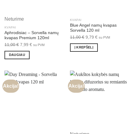
Neturime
KVAPAI
Blue Angel namų kvapas
KVAPAI
Sorvella 120 ml
Aphrodisiac – Sorvella namų
Original
Current
11,00
€
9,79
€
su PVM
kvapas Premium 120ml
price
price
Original
Current
11,00
€
7,99
€
su PVM
Į KREPŠELĮ
was:
is:
price
price
DAUGIAU
11,00 €.
9,79 €.
was:
is:
11,00 €.
7,99 €.
Akcija!
Akcija!