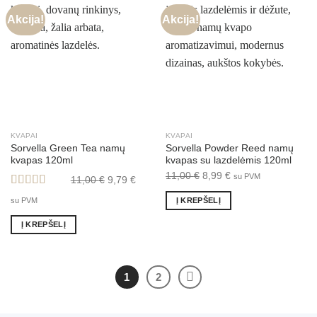
Akcija!
Akcija!
KVAPAI
KVAPAI
Sorvella Green Tea namų
Sorvella Powder Reed namų
kvapas 120ml
kvapas su lazdelėmis 120ml
Original
Current
Original
Current
11,00
€
8,99
€
su PVM
11,00
€
9,79
€
price
price
price
price
Įvertinimas:
Į KREPŠELĮ
su PVM
was:
is:
was:
is:
5.00
iš 5
11,00 €.
9,79 €.
11,00 €.
8,99 €.
Į KREPŠELĮ
1
2