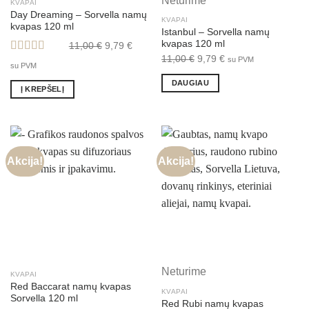
Neturime
KVAPAI
Day Dreaming – Sorvella namų
KVAPAI
kvapas 120 ml
Istanbul – Sorvella namų
Original
Current
kvapas 120 ml
11,00
€
9,79
€
price
price
Original
Current
11,00
€
9,79
€
su PVM
Įvertinimas:
su PVM
was:
is:
5.00
iš 5
price
price
DAUGIAU
11,00 €.
9,79 €.
was:
is:
Į KREPŠELĮ
11,00 €.
9,79 €.
Akcija!
Akcija!
Neturime
KVAPAI
Red Baccarat namų kvapas
KVAPAI
Sorvella 120 ml
Red Rubi namų kvapas