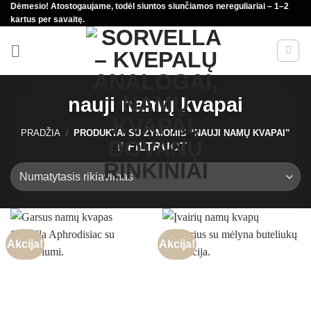
Dėmesio! Atostogaujame, todėl siuntos siunčiamos nereguliariai – 1–2
Skip
kartus per savaitę.
to
content
nauji namų kvapai
PRADŽIA
/
PRODUKTAI SU ŽYMOMIS “NAUJI NAMŲ KVAPAI”
FILTRUOTI
Akcija!
Akcija!