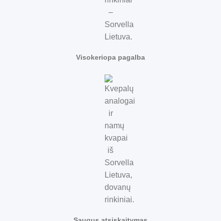
Visokeriopa pagalba
Saugus atsiskaitymas