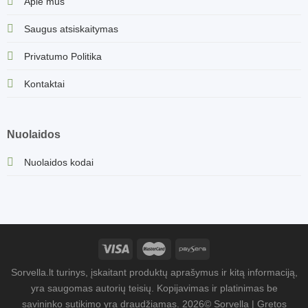
Apie mus
Saugus atsiskaitymas
Privatumo Politika
Kontaktai
Nuolaidos
Nuolaidos kodai
Sorvella.lt turinys, įskaitant produktų aprašymus ir kitą informaciją,
yra saugomas autorių teisių. Kopijavimas ir platinimas be
savininko sutikimo yra draudžiamas. 2026© Sorvella | Gretos