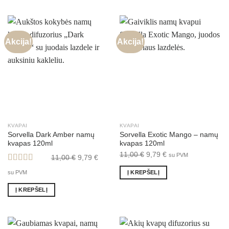
11,00 €.
9,79 €.
11,00 €.
9,79 €.
Akcija!
Akcija!
KVAPAI
KVAPAI
Sorvella Dark Amber namų
Sorvella Exotic Mango – namų
kvapas 120ml
kvapas 120ml
Original
Current
Original
Current
11,00
€
9,79
€
su PVM
11,00
€
9,79
€
price
price
price
price
Įvertinimas:
Į KREPŠELĮ
su PVM
was:
is:
was:
is:
5.00
iš 5
11,00 €.
9,79 €.
11,00 €.
9,79 €.
Į KREPŠELĮ