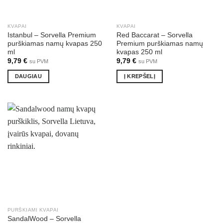
KVAPAI
KVAPAI
Istanbul – Sorvella Premium
Red Baccarat – Sorvella
purškiamas namų kvapas 250
Premium purškiamas namų
ml
kvapas 250 ml
9,79
€
9,79
€
su PVM
su PVM
DAUGIAU
Į KREPŠELĮ
PURŠKIAMI KVAPAI
SandalWood – Sorvella