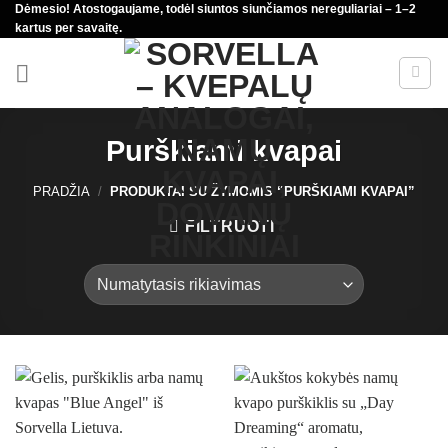
Dėmesio! Atostogaujame, todėl siuntos siunčiamos nereguliariai – 1–2
Skip
kartus per savaitę.
to
content
Purškiami kvapai
PRADŽIA
/
PRODUKTAI SU ŽYMOMIS “PURŠKIAMI KVAPAI”
FILTRUOTI