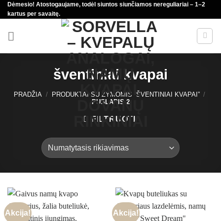
Dėmesio! Atostogaujame, todėl siuntos siunčiamos nereguliariai – 1–2
Skip
kartus per savaitę.
to
content
šventiniai kvapai
PRADŽIA
/
PRODUKTAI SU ŽYMOMIS “ŠVENTINIAI KVAPAI”
/
PUSLAPIS 2
FILTRUOTI
Akcija!
Akcija!