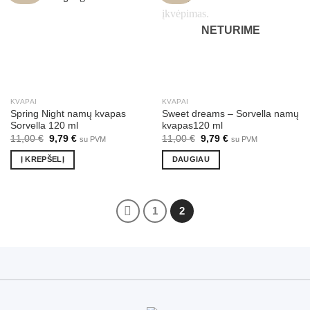
NETURIME
KVAPAI
KVAPAI
Spring Night namų kvapas
Sweet dreams – Sorvella namų
Sorvella 120 ml
kvapas120 ml
Original
Current
Original
Current
11,00
€
9,79
€
11,00
€
9,79
€
su PVM
su PVM
price
price
price
price
was:
is:
was:
is:
Į KREPŠELĮ
DAUGIAU
11,00 €.
9,79 €.
11,00 €.
9,79 €.
1
2