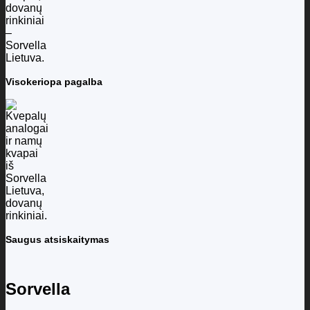
Visokeriopa pagalba
Saugus atsiskaitymas
Sorvella