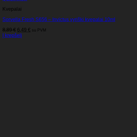
Kvepalai
Sorvella Fresh S656 – Invictus vyriški kvepalai 10ml
Original
Current
8,89
€
6,49
€
su PVM
price
price
Į krepšelį
was:
is:
8,89 €.
6,49 €.