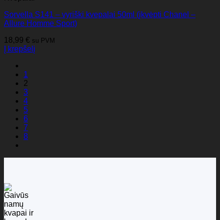
Sorvella S141 – vyriški kvepalai 50ml (įkvėpti Chanel –
Allure Homme Sport)
18,99
€
su PVM
Į krepšelį
1
2
3
4
5
6
7
8