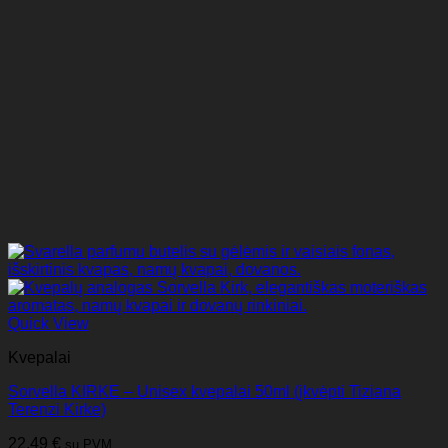
Quick View
Kvepalai
Sorvella KIRKE – Unisex kvepalai 50ml (įkvėpti Tiziana
Terenzi Kirke)
22,49
€
su PVM