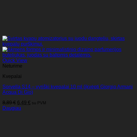
Quick View
Neturime
Kvepalai
Sorvella S14 – vyriški kvepalai 10 ml (įkvėpti Giorgio Armani
Acqua Di Gio)
Original
Current
8,89
€
6,49
€
su PVM
price
price
Daugiau
was:
is:
8,89 €.
6,49 €.