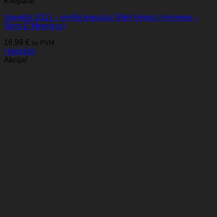
Kvepalai
Sorvella S111 – vyriški kvepalai 50ml (įkvėpti Hermess –
Terre D`Hermess)
18,99
€
su PVM
Į krepšelį
Akcija!