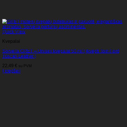
Quick View
Kvepalai
Sorvella GRET – Unisex kvepalai 50 ml ( įkvėpti Tom Ford
Tuscan Leather )
22,49
€
su PVM
Į krepšelį