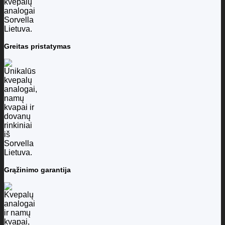
Greitas pristatymas
Grąžinimo garantija