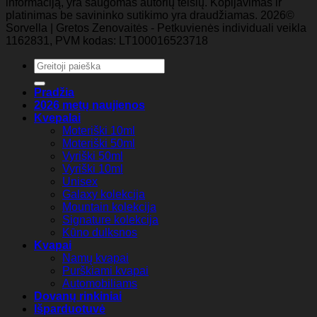
informaciją, yra saugomas autorių teisių. Kopijavimas ir
platinimas be savininko sutikimo yra draudžiamas. 2026©
Sorvella | Gretos Zenovaitės - Petkuvienės individuali veikla
1162831, PVM kodas: LT100016523718
Ieškoti:
Pradžia
2026 metų naujienos
Kvepalai
Moteriški 10ml
Moteriški 50ml
Vyriški 50ml
Vyriški 10ml
Unisex
Galaxy kolekcija
Mountain kolekcija
Signature kolekcija
Kūno dulksnos
Kvapai
Namų kvapai
Purškiami kvapai
Automobiliams
Dovanų rinkiniai
Išparduotuvė