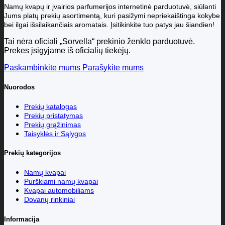
Namų kvapų ir įvairios parfumerijos internetinė parduotuvė, siūlanti
Jums platų prekių asortimentą, kuri pasižymi nepriekaištinga kokybe
bei ilgai išsilaikančiais aromatais. Įsitikinkite tuo patys jau šiandien!
Tai nėra oficiali „Sorvella“ prekinio ženklo parduotuvė.
Prekes įsigyjame iš oficialių tiekėjų.
Paskambinkite mums
Parašykite mums
Nuorodos
Prekių katalogas
Prekių pristatymas
Prekių grąžinimas
Taisyklės ir Sąlygos
Prekių kategorijos
Namų kvapai
Purškiami namų kvapai
Kvapai automobiliams
Dovanų rinkiniai
Informacija