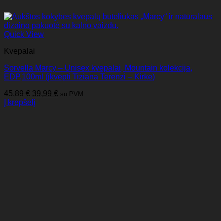
Quick View
Kvepalai
Sorvella Marcy – Unisex kvepalai, Mountain kolekcija,
EDP,100ml (įkvėpti Tiziana Terenzi – Kirke)
Original
Current
45,89
€
39,99
€
su PVM
price
price
Į krepšelį
was:
is:
45,89 €.
39,99 €.