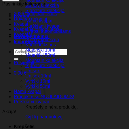
Mountain kolekcija
Pasirinkite kategoriją
Galaxy kolekcija
Signature kolekcija
2026 metų naujienos
Kvapai
Dovanų rinkiniai
Namų kvapai
Kvapai
Purškiami kvapai
Kvapai automobiliams
Kvapai automobiliams
Kvepalai
Dovanų rinkiniai
Galaxy kolekcija
Išparduotuvė
Kūno dulksnos
Moteriški 10ml
Ieškoti:
Moteriški 50ml
Mountain kolekcija
Prisijungti
Signature kolekcija
Unisex
0,00
€
Unisex 10ml
Vyriški 10ml
Vyriški 50ml
Namų kvapai
Produktai su NUOLAIDOMIS!
Purškiami kvapai
Krepšelyje nėra produktų.
Akcija!
Grįžti į parduotuvę
Krepšelis