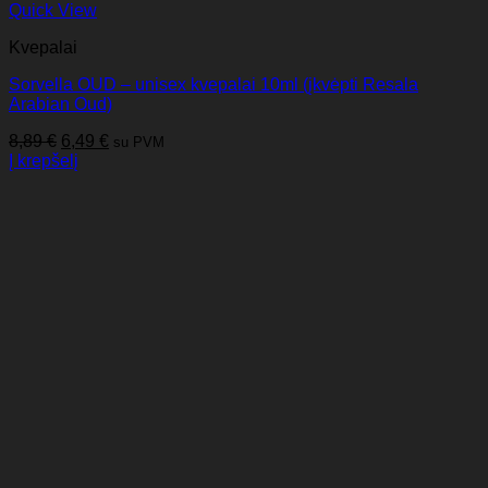
Quick View
Kvepalai
Sorvella OUD – unisex kvepalai 10ml (įkvėpti Resala
Arabian Oud)
Original
Current
8,89
€
6,49
€
su PVM
price
price
Į krepšelį
was:
is:
8,89 €.
6,49 €.