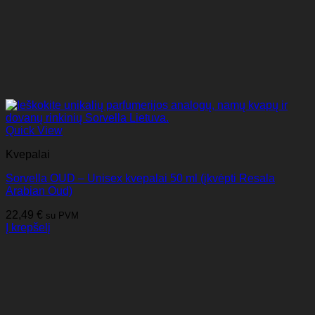
Quick View
Kvepalai
Sorvella OUD – Unisex kvepalai 50 ml (įkvėpti Resala
Arabian Oud)
22,49
€
su PVM
Į krepšelį