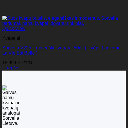
Quick View
Kvepalai
Sorvella V225 – moteriški kvepalai 50ml ( įkvėpti Lancome –
La Vie Est Belle )
18,99
€
su PVM
Į krepšelį