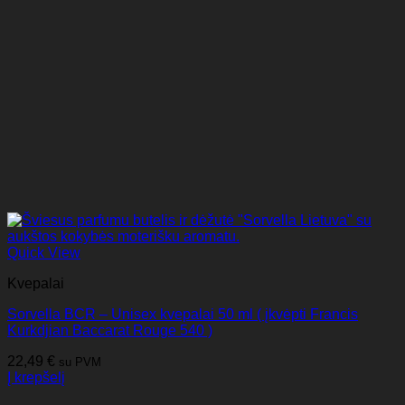
Quick View
Kvepalai
Sorvella BCR – Unisex kvepalai 50 ml ( įkvėpti Francis
Kurkdjian Baccarat Rouge 540 )
22,49
€
su PVM
Į krepšelį