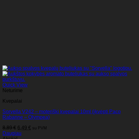
Quick View
Neturime
Kvepalai
Sorvella V242 – moteriški kvepalai 10ml (įkvėpti Paco
Rabanne – Olympea)
Original
Current
8,89
€
6,49
€
su PVM
price
price
Daugiau
was:
is:
Akcija!