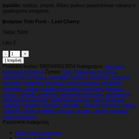
Įspūdis:
sodrus, zmysli, šiltas; puikus pasirinkimas vakarui ir
ypatingoms progoms.
Įkvėptas Tom Ford – Lost Cherry
Talpa: 50ml
Liko 2
produkto
kiekis:
Į krepšelį
Sorvella
Produkto kodas:
5905489913054
Kategorijos:
Kvepalai
,
Sugarloaf
Mountain kolekcija
Žymos:
ilgai išliekantys kvepalai
,
–
intensyvūs kvepalai
,
kvepalai
,
kvepalai internetu
,
kvepalai
Unisex
internetu moterims
,
kvepalai internetu pigiau
,
kvepalai
kvepalai,
internetu unisex
,
kvepalai internetu vyramams
,
kvepalai
Mountain
pigiau
,
kvepalų analogai
,
nebrangūs kvepalai
,
parfumerija
,
kolekcija,
parfumerija internetu
,
parfumerija pigiau
,
pigus kvepalai
,
50ml
sorvella
,
sorvella kvepalai internetu
,
sorvella kvepalai pigiau
,
EDP
sorvella unisex
,
turkiški kvepalai
,
unisex
,
unisex kvepalai
,
(įkvėpti
vyriski kvepalai
Tom
Pasirinkite kategoriją
Ford
-
2026 metų naujienos
Lost
Dovanų rinkiniai