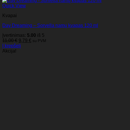
Quick View
Kvapai
Day Dreaming – Sorvella namų kvapas 120 ml
Įvertinimas:
5.00
iš 5
Original
Current
11,00
€
9,79
€
su PVM
price
price
Į krepšelį
was:
is:
Akcija!
11,00 €.
9,79 €.