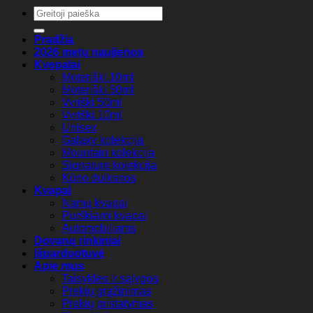
Ieškoti:
Pradžia
2026 metų naujienos
Kvepalai
Moteriški 10ml
Moteriški 50ml
Vyriški 50ml
Vyriški 10ml
Unisex
Galaxy kolekcija
Mountain kolekcija
Signature kolekcija
Kūno dulksnos
Kvapai
Namų kvapai
Purškiami kvapai
Automobiliams
Dovanų rinkiniai
Išparduotuvė
Apie mus
Taisyklės ir sąlygos
Prekių grąžinimas
Prekių pristatymas