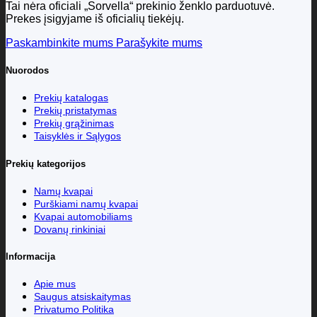
Tai nėra oficiali „Sorvella“ prekinio ženklo parduotuvė.
Prekes įsigyjame iš oficialių tiekėjų.
Paskambinkite mums
Parašykite mums
Nuorodos
Prekių katalogas
Prekių pristatymas
Prekių grąžinimas
Taisyklės ir Sąlygos
Prekių kategorijos
Namų kvapai
Purškiami namų kvapai
Kvapai automobiliams
Dovanų rinkiniai
Informacija
Apie mus
Saugus atsiskaitymas
Privatumo Politika