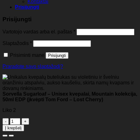
Kontaktai
Prisijungti
Prisijungti
Vartotojo vardas arba el. paštas
*
Slaptažodis
*
Prisiminti mane
Prisijungti
Praradote savo slaptažodį?
Sorvella Sugarloaf – Unisex kvepalai, Mountain kolekcija,
50ml EDP (įkvėpti Tom Ford – Lost Cherry)
Liko 2
produkto
kiekis:
Į krepšelį
Sorvella
Sugarloaf