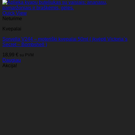
Quick View
Neturime
Kvepalai
Sorvella V244 – moteriški kvepalai 50ml ( įkvėpti Victoria`s
Secret – Bombshell )
18,99
€
su PVM
Daugiau
Akcija!