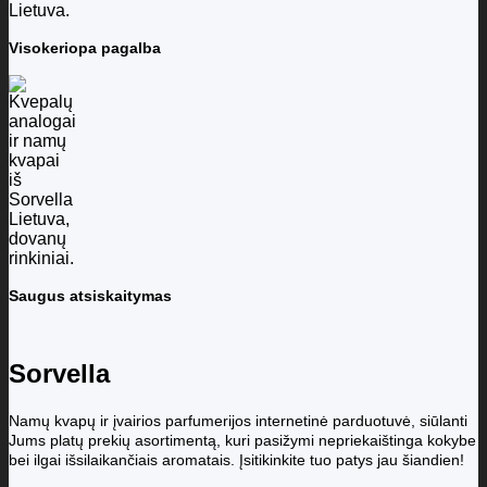
Visokeriopa pagalba
Saugus atsiskaitymas
Sorvella
Namų kvapų ir įvairios parfumerijos internetinė parduotuvė, siūlanti
Jums platų prekių asortimentą, kuri pasižymi nepriekaištinga kokybe
bei ilgai išsilaikančiais aromatais. Įsitikinkite tuo patys jau šiandien!