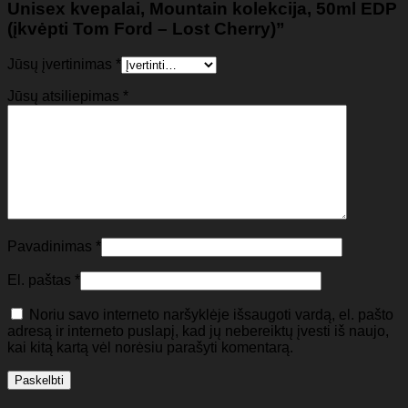
Unisex kvepalai, Mountain kolekcija, 50ml EDP
(įkvėpti Tom Ford – Lost Cherry)”
Jūsų įvertinimas
*
Jūsų atsiliepimas
*
Pavadinimas
*
El. paštas
*
Noriu savo interneto naršyklėje išsaugoti vardą, el. pašto
adresą ir interneto puslapį, kad jų nebereiktų įvesti iš naujo,
kai kitą kartą vėl norėsiu parašyti komentarą.