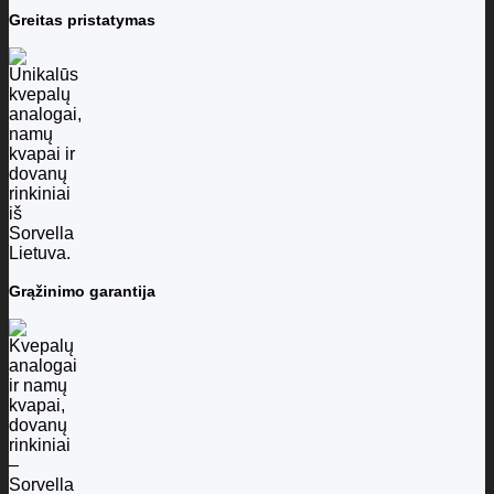
Greitas pristatymas
Grąžinimo garantija