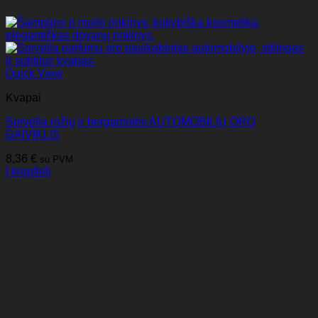
Quick View
Kvapai
Sorvella rožių ir bergamotės AUTOMOBILIŲ ORO
GAIVIKLIS
8,36
€
su PVM
Į krepšelį