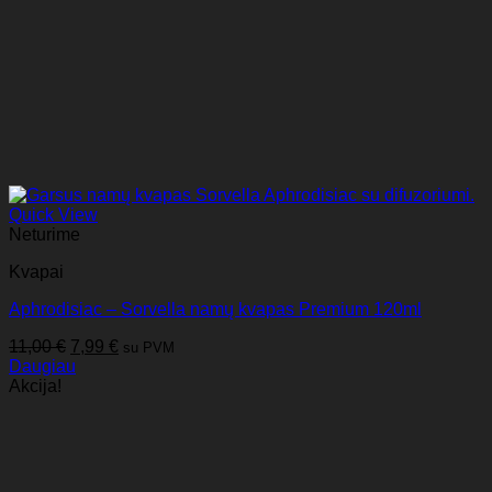
Quick View
Neturime
Kvapai
Aphrodisiac – Sorvella namų kvapas Premium 120ml
Original
Current
11,00
€
7,99
€
su PVM
price
price
Daugiau
was:
is:
Akcija!
11,00 €.
7,99 €.