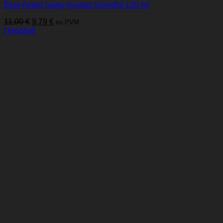
Blue Angel namų kvapas Sorvella 120 ml
Original
Current
11,00
€
9,79
€
su PVM
price
price
Į krepšelį
was:
is:
11,00 €.
9,79 €.