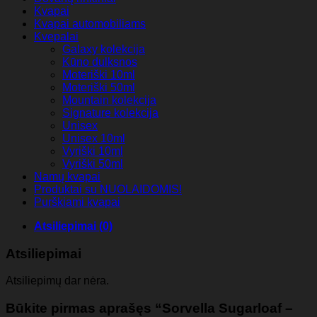
Cherry)
Kvapai
Kvapai automobiliams
Kvepalai
Galaxy kolekcija
Kūno dulksnos
Moteriški 10ml
Moteriški 50ml
Mountain kolekcija
Signature kolekcija
Unisex
Unisex 10ml
Vyriški 10ml
Vyriški 50ml
Namų kvapai
Produktai su NUOLAIDOMIS!
Purškiami kvapai
Atsiliepimai (0)
Atsiliepimai
Atsiliepimų dar nėra.
Būkite pirmas aprašęs “Sorvella Sugarloaf –