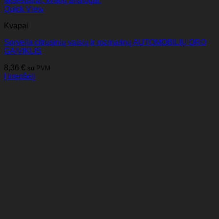
Quick View
Kvapai
Sorvella citrusinių vaisių ir rozmarinų AUTOMOBILIŲ ORO
GAIVIKLIS
8,36
€
su PVM
Į krepšelį