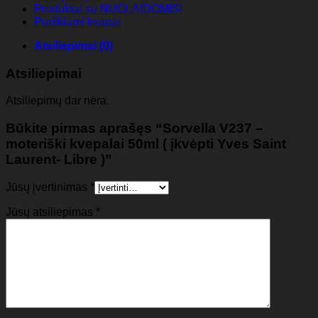
Produktai su NUOLAIDOMIS!
Purškiami kvapai
Atsiliepimai (0)
Atsiliepimai
Atsiliepimų dar nėra.
Būkite pirmas aprašęs “Sorvella V237 –
moteriški kvepalai 50ml ( įkvėpti Yves Saint
Laurent- Libre )”
Jūsų įvertinimas
*
Jūsų atsiliepimas
*