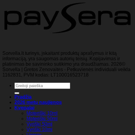
Sorvella.lt turinys, įskaitant produktų aprašymus ir kitą
informaciją, yra saugomas autorių teisių. Kopijavimas ir
platinimas be savininko sutikimo yra draudžiamas. 2026©
Sorvella | Gretos Zenovaitės - Petkuvienės individuali veikla
1162831, PVM kodas: LT100016523718
Ieškoti:
Pradžia
2026 metų naujienos
Kvepalai
Moteriški 10ml
Moteriški 50ml
Vyriški 50ml
Vyriški 10ml
Unisex