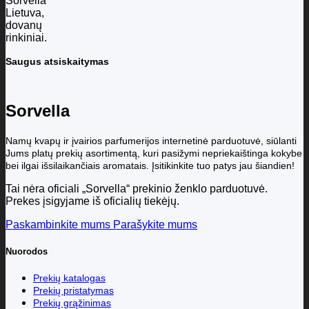
Saugus atsiskaitymas
Sorvella
Namų kvapų ir įvairios parfumerijos internetinė parduotuvė, siūlanti
Jums platų prekių asortimentą, kuri pasižymi nepriekaištinga kokybe
bei ilgai išsilaikančiais aromatais. Įsitikinkite tuo patys jau šiandien!
Tai nėra oficiali „Sorvella“ prekinio ženklo parduotuvė.
Prekes įsigyjame iš oficialių tiekėjų.
Paskambinkite mums
Parašykite mums
Nuorodos
Prekių katalogas
Prekių pristatymas
Prekių grąžinimas