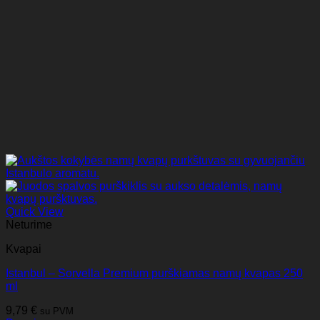
Quick View
Neturime
Kvapai
Istanbul – Sorvella Premium purškiamas namų kvapas 250
ml
9,79
€
su PVM