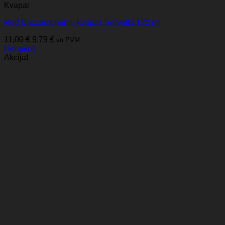
Kvapai
Red Baccarat namų kvapas Sorvella 120 ml
Original
Current
11,00
€
9,79
€
su PVM
price
price
Į krepšelį
was:
is:
Akcija!
11,00 €.
9,79 €.