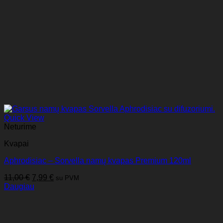
Quick View
Neturime
Kvapai
Aphrodisiac – Sorvella namų kvapas Premium 120ml
Original
Current
11,00
€
7,99
€
su PVM
price
price
Daugiau
was:
is:
11,00 €.
7,99 €.