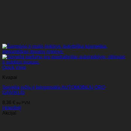
Quick View
Kvapai
Sorvella rožių ir bergamotės AUTOMOBILIŲ ORO
GAIVIKLIS
8,36
€
su PVM
Į krepšelį
Akcija!