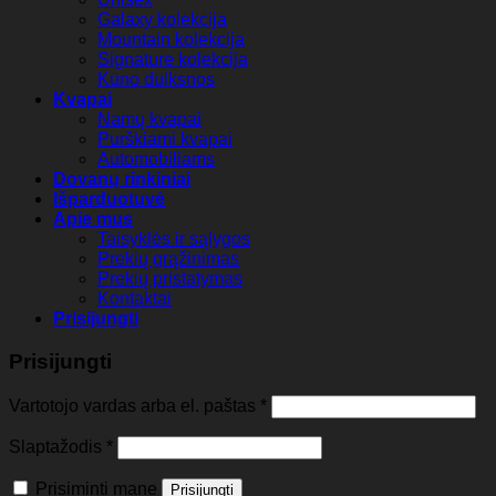
Galaxy kolekcija
Mountain kolekcija
Signature kolekcija
Kūno dulksnos
Kvapai
Namų kvapai
Purškiami kvapai
Automobiliams
Dovanų rinkiniai
Išparduotuvė
Apie mus
Taisyklės ir sąlygos
Prekių grąžinimas
Prekių pristatymas
Kontaktai
Prisijungti
Prisijungti
Vartotojo vardas arba el. paštas
*
Slaptažodis
*
Prisiminti mane
Prisijungti