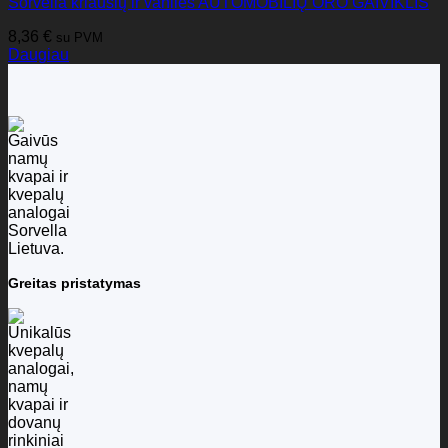
Sorvella kriaušių ir vanilės AUTOMOBILIŲ ORO GAIVIKLIS
8,36
€
su PVM
Daugiau
Greitas pristatymas