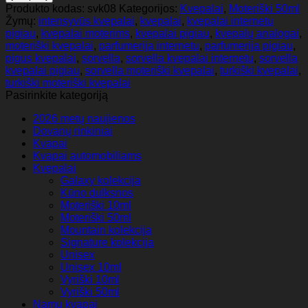
Sorvella
Produkto kodas:
svk08
Kategorijos:
Kvepalai
,
Moteriški 50ml
V237
Žymų:
intensyvūs kvepalai
,
kvepalai
,
kvepalai internetu
-
pigiau
,
kvepalai moterims
,
kvepalai pigiau
,
kvepalų analogai
,
moteriški
moteriški kvepalai
,
parfumerija internetu
,
parfumerija pigiau
,
kvepalai
pigus kvepalai
,
sorvella
,
sorvella kvepalai internetu
,
sorvella
50ml
kvepalai pigiau
,
sorvella moteriški kvepalai
,
turkiški kvepalai
,
(
turkiški moteriški kvepalai
įkvėpti
Pasirinkite kategoriją
Yves
Saint
2026 metų naujienos
Laurent-
Dovanų rinkiniai
Libre
Kvapai
)
Kvapai automobiliams
Kvepalai
Galaxy kolekcija
Kūno dulksnos
Moteriški 10ml
Moteriški 50ml
Mountain kolekcija
Signature kolekcija
Unisex
Unisex 10ml
Vyriški 10ml
Vyriški 50ml
Namų kvapai