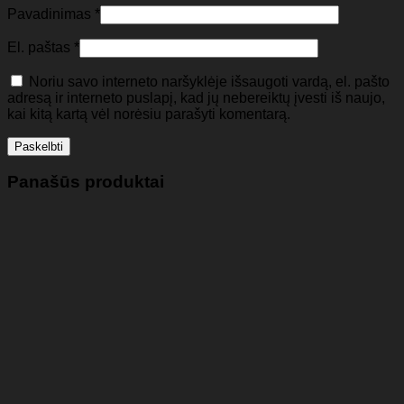
Pavadinimas
*
El. paštas
*
Noriu savo interneto naršyklėje išsaugoti vardą, el. pašto
adresą ir interneto puslapį, kad jų nebereiktų įvesti iš naujo,
kai kitą kartą vėl norėsiu parašyti komentarą.
Panašūs produktai