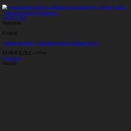
Quick View
Neturime
Kvapai
Sweet dreams – Sorvella namų kvapas120 ml
Original
Current
11,00
€
9,79
€
su PVM
price
price
Daugiau
was:
is:
Akcija!
11,00 €.
9,79 €.