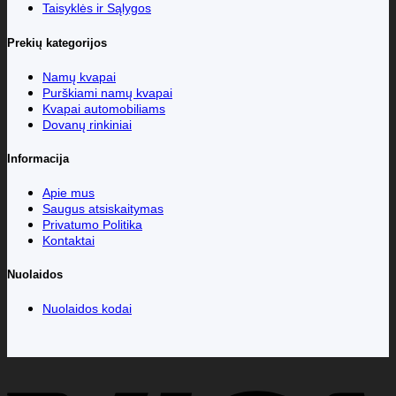
Taisyklės ir Sąlygos
Prekių kategorijos
Namų kvapai
Purškiami namų kvapai
Kvapai automobiliams
Dovanų rinkiniai
Informacija
Apie mus
Saugus atsiskaitymas
Privatumo Politika
Kontaktai
Nuolaidos
Nuolaidos kodai