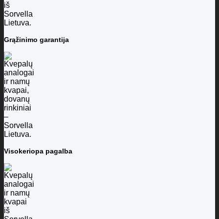
Grąžinimo garantija
Visokeriopa pagalba