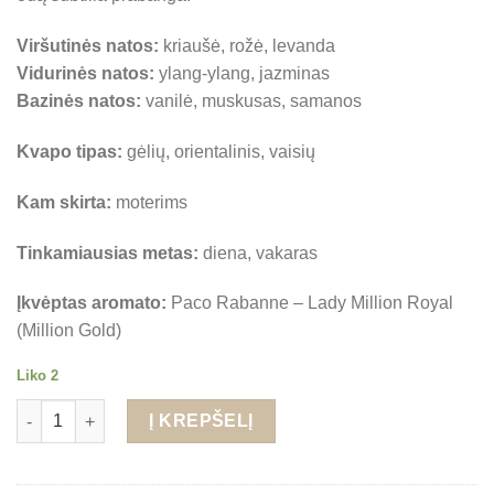
Viršutinės natos:
kriaušė, rožė, levanda
Vidurinės natos:
ylang-ylang, jazminas
Bazinės natos:
vanilė, muskusas, samanos
Kvapo tipas:
gėlių, orientalinis, vaisių
Kam skirta:
moterims
Tinkamiausias metas:
diena, vakaras
Įkvėptas aromato:
Paco Rabanne – Lady Million Royal
(Million Gold)
Liko 2
produkto kiekis: Sorvella V618 - kvepalai moterims 50ml EDP (
Į KREPŠELĮ