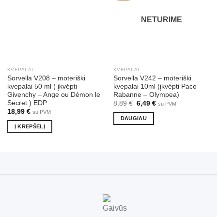
NETURIME
KVEPALAI
KVEPALAI
Sorvella V208 – moteriški
Sorvella V242 – moteriški
kvepalai 50 ml ( įkvėpti
kvepalai 10ml (įkvėpti Paco
Givenchy – Ange ou Démon le
Rabanne – Olympea)
Secret ) EDP
Original
Current
8,89
€
6,49
€
su PVM
price
price
18,99
€
su PVM
was:
is:
DAUGIAU
8,89 €.
6,49 €.
Į KREPŠELĮ