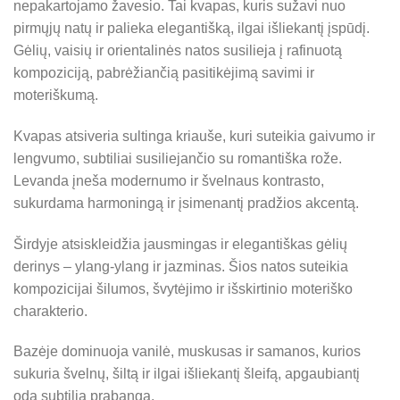
nepakartojamo žavesio. Tai kvapas, kuris sužavi nuo
pirmųjų natų ir palieka elegantišką, ilgai išliekantį įspūdį.
Gėlių, vaisių ir orientalinės natos susilieja į rafinuotą
kompoziciją, pabrėžiančią pasitikėjimą savimi ir
moteriškumą.
Kvapas atsiveria sultinga kriauše, kuri suteikia gaivumo ir
lengvumo, subtiliai susiliejančio su romantiška rože.
Levanda įneša modernumo ir švelnaus kontrasto,
sukurdama harmoningą ir įsimenantį pradžios akcentą.
Širdyje atsiskleidžia jausmingas ir elegantiškas gėlių
derinys – ylang-ylang ir jazminas. Šios natos suteikia
kompozicijai šilumos, švytėjimo ir išskirtinio moteriško
charakterio.
Bazėje dominuoja vanilė, muskusas ir samanos, kurios
sukuria švelnų, šiltą ir ilgai išliekantį šleifą, apgaubiantį
odą subtilia prabanga.