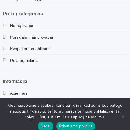
Prekių kategorijos
Namų kvapai
Purškiami namų kvapai
Kvapai automobiliams
Dovanų rinkiniai
Informacija
Apie mus
Saugus atsiskaitymas
Mes naudojame slapukus, kurie užtikrina, kad Jums bus patogu
naudotis tinklalapiu. Jei toliau naršysite mūsų tinklalapyje, tai
Privatumo Politika
tolygu Jūsų sutikimui su slapukų naudojimu.
Gerai
Privatumo politika
Kontaktai