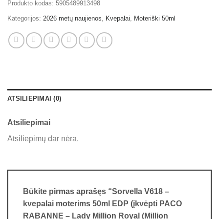
Produkto kodas:
5905489913498
Kategorijos:
2026 metų naujienos
,
Kvepalai
,
Moteriški 50ml
ATSILIEPIMAI (0)
Atsiliepimai
Atsiliepimų dar nėra.
Būkite pirmas aprašęs “Sorvella V618 –
kvepalai moterims 50ml EDP (įkvėpti PACO
RABANNE – Lady Million Royal (Million