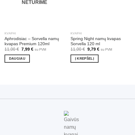
NETURIME
KVAPAI
KVAPAI
Aphrodisiac – Sorvella namų
Spring Night namų kvapas
kvapas Premium 120ml
Sorvella 120 ml
Original
Current
Original
Current
11,00
€
7,99
€
11,00
€
9,79
€
su PVM
su PVM
price
price
price
price
was:
is:
was:
is:
DAUGIAU
Į KREPŠELĮ
11,00 €.
7,99 €.
11,00 €.
9,79 €.