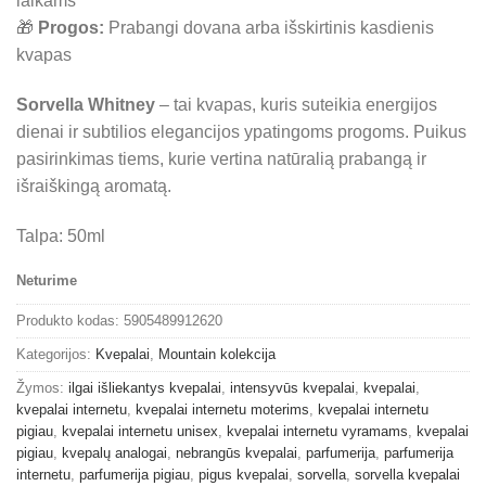
laikams
🎁
Progos:
Prabangi dovana arba išskirtinis kasdienis
kvapas
Sorvella Whitney
– tai kvapas, kuris suteikia energijos
dienai ir subtilios elegancijos ypatingoms progoms. Puikus
pasirinkimas tiems, kurie vertina natūralią prabangą ir
išraiškingą aromatą.
Talpa: 50ml
Neturime
Produkto kodas:
5905489912620
Kategorijos:
Kvepalai
,
Mountain kolekcija
Žymos:
ilgai išliekantys kvepalai
,
intensyvūs kvepalai
,
kvepalai
,
kvepalai internetu
,
kvepalai internetu moterims
,
kvepalai internetu
pigiau
,
kvepalai internetu unisex
,
kvepalai internetu vyramams
,
kvepalai
pigiau
,
kvepalų analogai
,
nebrangūs kvepalai
,
parfumerija
,
parfumerija
internetu
,
parfumerija pigiau
,
pigus kvepalai
,
sorvella
,
sorvella kvepalai