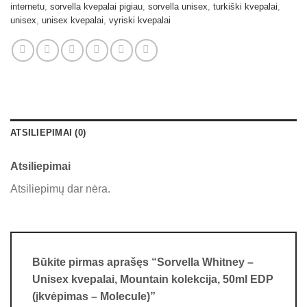
internetu
,
sorvella kvepalai pigiau
,
sorvella unisex
,
turkiški kvepalai
,
unisex
,
unisex kvepalai
,
vyriski kvepalai
ATSILIEPIMAI (0)
Atsiliepimai
Atsiliepimų dar nėra.
Būkite pirmas aprašęs “Sorvella Whitney –
Unisex kvepalai, Mountain kolekcija, 50ml EDP
(įkvėpimas – Molecule)”