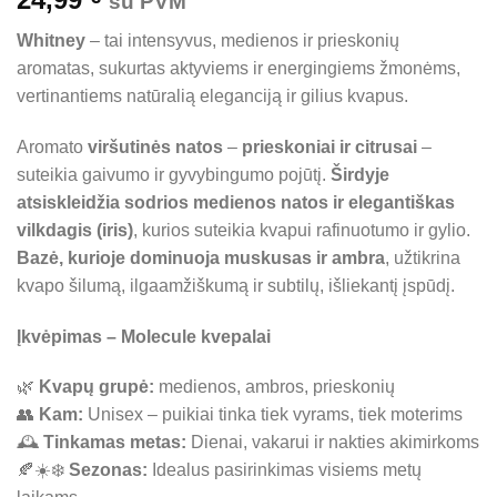
su PVM
Whitney
– tai intensyvus, medienos ir prieskonių
aromatas, sukurtas aktyviems ir energingiems žmonėms,
vertinantiems natūralią eleganciją ir gilius kvapus.
Aromato
viršutinės natos
–
prieskoniai ir citrusai
–
suteikia gaivumo ir gyvybingumo pojūtį.
Širdyje
atsiskleidžia sodrios medienos natos ir elegantiškas
vilkdagis (iris)
, kurios suteikia kvapui rafinuotumo ir gylio.
Bazė, kurioje dominuoja muskusas ir ambra
, užtikrina
kvapo šilumą, ilgaamžiškumą ir subtilų, išliekantį įspūdį.
Įkvėpimas – Molecule kvepalai
🌿
Kvapų grupė:
medienos, ambros, prieskonių
👥
Kam:
Unisex – puikiai tinka tiek vyrams, tiek moterims
🕰️
Tinkamas metas:
Dienai, vakarui ir nakties akimirkoms
🍂☀️❄️
Sezonas:
Idealus pasirinkimas visiems metų