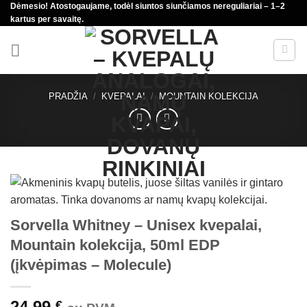
Dėmesio! Atostogaujame, todėl siuntos siunčiamos nereguliariai – 1–2
Skip
kartus per savaitę.
to
content
PRADŽIA
/
KVEPALAI
/
MOUNTAIN KOLEKCIJA
Sorvella Whitney – Unisex kvepalai,
Mountain kolekcija, 50ml EDP
(įkvėpimas – Molecule)
24,99
€