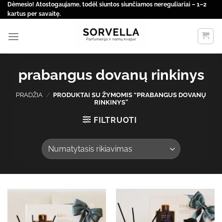
Skip
Dėmesio! Atostogaujame, todėl siuntos siunčiamos nereguliariai – 1–2
kartus per savaitę.
to
content
prabangus dovanų rinkinys
PRADŽIA
/
PRODUKTAI SU ŽYMOMIS “PRABANGUS DOVANŲ
RINKINYS”
FILTRUOTI