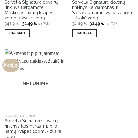
Sorvella Signature dovanų
Sorvella Signature dovanų
rinkinys Bergamotė ir
rinkinys Kardamonas ir
Muskusas: namų kvapas
Šafranas: namų kvapas 200ml
200ml + žvakė 200g
+ žvakė 200g
Original
Current
Original
Current
34,89
€
31,49
€
34,89
€
31,49
€
su PVM
su PVM
price
price
price
price
was:
is:
was:
is:
DAUGIAU
DAUGIAU
34,89 €.
31,49 €.
34,89 €.
31,49 €.
Akcija!
NETURIME
DOVANŲ RINKINIAI
Sorvella Signature dovanų
rinkinys Kašmyras ir pipirai:
namų kvapas 200ml + žvakė
200g