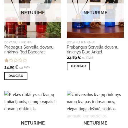
NETURIME
NETURIME
DOVANŲ RINKINIAI
DOVANŲ RINKINIAI
Prabagus Sorvella dovanų
Prabangus Sorvella dovanų
rinkinys Red Baccarat
rinkinys Blue Angel
24,89
€
su PVM
DAUGIAU
Įvertinimas:
24,89
€
su PVM
1.00
iš
DAUGIAU
5
NETURIME
NETURIME