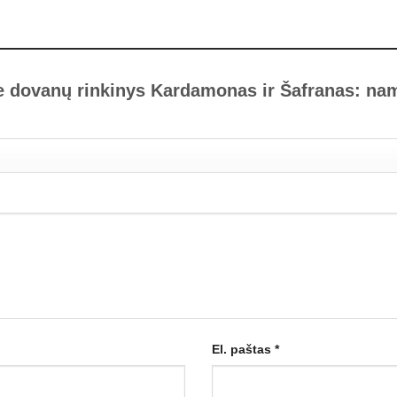
re dovanų rinkinys Kardamonas ir Šafranas: n
El. paštas
*