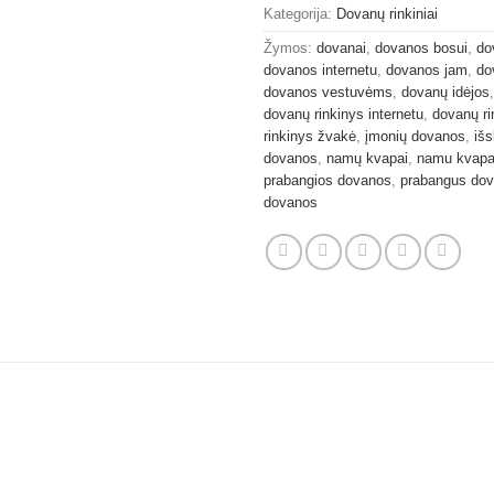
Kategorija:
Dovanų rinkiniai
Žymos:
dovanai
,
dovanos bosui
,
do
dovanos internetu
,
dovanos jam
,
do
dovanos vestuvėms
,
dovanų idėjos
dovanų rinkinys internetu
,
dovanų ri
rinkinys žvakė
,
įmonių dovanos
,
išs
dovanos
,
namų kvapai
,
namu kvap
prabangios dovanos
,
prabangus dov
dovanos