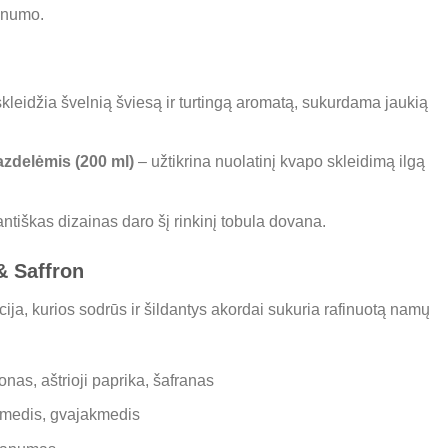
tinumo.
kleidžia švelnią šviesą ir turtingą aromatą, sukurdama jaukią
azdelėmis (200 ml)
– užtikrina nuolatinį kvapo skleidimą ilgą
ntiškas dizainas daro šį rinkinį tobula dovana.
 Saffron
cija, kurios sodrūs ir šildantys akordai sukuria rafinuotą namų
as, aštrioji paprika, šafranas
lmedis, gvajakmedis