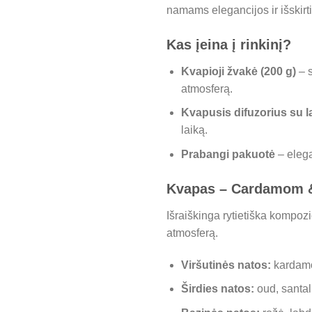
namams elegancijos ir išskir
Kas įeina į rinkinį?
Kvapioji žvakė (200 g)
– s
atmosferą.
Kvapusis difuzorius su l
laiką.
Prabangi pakuotė
– elega
Kvapas – Cardamom &
Išraiškinga rytietiška kompozi
atmosferą.
Viršutinės natos:
kardamon
Širdies natos:
oud, santa