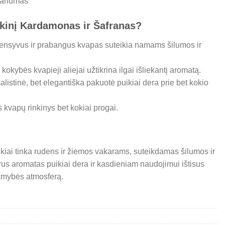
danumas
inkinį Kardamonas ir Šafranas?
tensyvus ir prabangus kvapas suteikia namams šilumos ir
kokybės kvapieji aliejai užtikrina ilgai išliekantį aromatą.
listinė, bet elegantiška pakuotė puikiai dera prie bet kokio
is kvapų rinkinys bet kokiai progai.
kiai tinka rudens ir žiemos vakarams, suteikdamas šilumos ir
rus aromatas puikiai dera ir kasdieniam naudojimui ištisus
ramybės atmosferą.