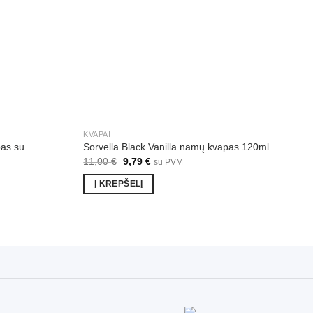
KVAPAI
as su
Sorvella Black Vanilla namų kvapas 120ml
Original
Current
11,00
€
9,79
€
su PVM
price
price
was:
is:
Į KREPŠELĮ
11,00 €.
9,79 €.