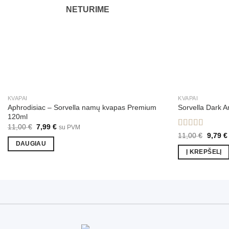
NETURIME
KVAPAI
KVAPAI
Aphrodisiac – Sorvella namų kvapas Premium
Sorvella Dark 
120ml
Original
Current
11,00
€
7,99
€
su PVM
price
price
Įvertinimas:
Origina
11,00
€
9,79
€
was:
is:
price
5.00
iš 5
DAUGIAU
11,00 €.
7,99 €.
was:
Į KREPŠELĮ
11,00 