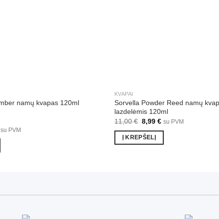
KVAPAI
Sorvella Powder Reed namų kvap
Amber namų kvapas 120ml
lazdelėmis 120ml
Original
Current
11,00
€
8,99
€
su PVM
price
price
l
Current
su PVM
was:
is:
price
Į KREPŠELĮ
11,00 €.
8,99 €.
is:
€.
9,79 €.