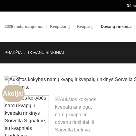
Skip
Dėmes
to
content
2026 metų naujienos
Kvepalai
Kvapai
Dovanų rinkiniai
PRADŽIA
/
DOVANŲ RINKINIAI
Akcija!