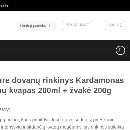
vaitę.
Ieškoti:
PRISIJUNGTI
0,00
€
ture dovanų rinkinys Kardamonas
mų kvapas 200ml + žvakė 200g
rent
PVM
ce
apų rinkinį, kuris pripildys Jūsų erdvę sodriais, prieskonių
 intensyvių ir šildančių kvapų mėgėjams, šis rinkinys suteikia
9 €.