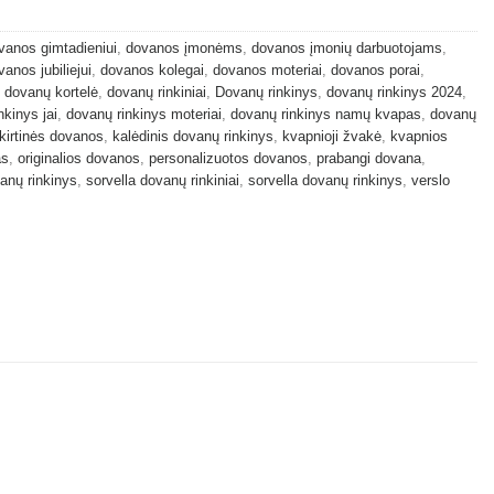
vanos gimtadieniui
,
dovanos įmonėms
,
dovanos įmonių darbuotojams
,
vanos jubiliejui
,
dovanos kolegai
,
dovanos moteriai
,
dovanos porai
,
,
dovanų kortelė
,
dovanų rinkiniai
,
Dovanų rinkinys
,
dovanų rinkinys 2024
,
nkinys jai
,
dovanų rinkinys moteriai
,
dovanų rinkinys namų kvapas
,
dovanų
kirtinės dovanos
,
kalėdinis dovanų rinkinys
,
kvapnioji žvakė
,
kvapnios
as
,
originalios dovanos
,
personalizuotos dovanos
,
prabangi dovana
,
anų rinkinys
,
sorvella dovanų rinkiniai
,
sorvella dovanų rinkinys
,
verslo