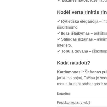
Bazinės natos:
rožė, lab
Kodėl verta rinktis r
✔
Rytietiška elegancija
– in
išskirtinumo.
✔
Ilgas išlaikymas
– aukštos 
✔
Stilingas dizainas
– minima
interjero.
✔
Tobula dovana
– išskirtin
Kada naudoti?
Kardamonas ir Šafranas
pui
jaukumo pojūtį. Tačiau jo sod
metus, kuriant prabangos ir 
Neturime
Produkto kodas:
srvdv3