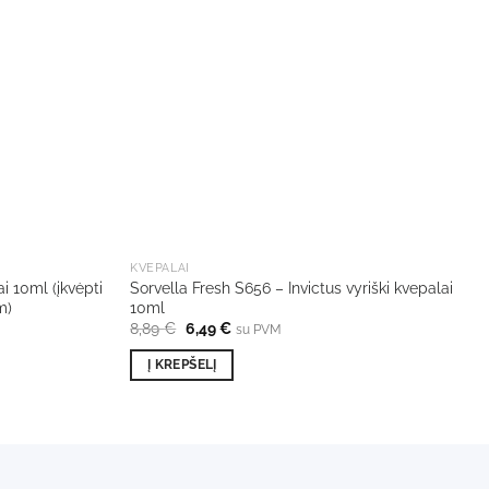
KVEPALAI
i 10ml (įkvėpti
Sorvella Fresh S656 – Invictus vyriški kvepalai
m)
10ml
Original
Current
8,89
€
6,49
€
su PVM
price
price
was:
is:
Į KREPŠELĮ
8,89 €.
6,49 €.