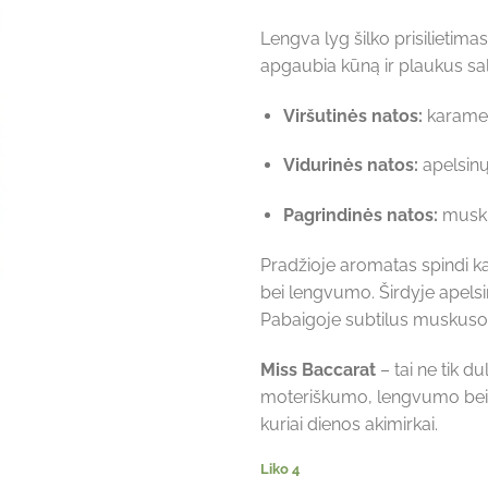
Lengva lyg šilko prisilietima
apgaubia kūną ir plaukus sald
Viršutinės natos:
karamelė
Vidurinės natos:
apelsinų 
Pagrindinės natos:
musk
Pradžioje aromatas spindi ka
bei lengvumo. Širdyje apelsinų
Pabaigoje subtilus muskuso šl
Miss Baccarat
– tai ne tik du
moteriškumo, lengvumo bei ra
kuriai dienos akimirkai.
Liko 4