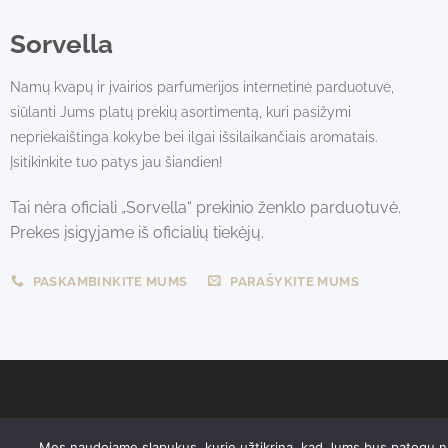
Sorvella
Namų kvapų ir įvairios parfumerijos internetinė parduotuvė,
siūlanti Jums platų prekių asortimentą, kuri pasižymi
nepriekaištinga kokybe bei ilgai išsilaikančiais aromatais.
Įsitikinkite tuo patys jau šiandien!
Tai nėra oficiali „Sorvella“ prekinio ženklo parduotuvė.
Prekes įsigyjame iš oficialių tiekėjų.
PASKAMBINKITE MUMS
PARAŠYKITE MUMS
Sorvella.lt turinys, įskaitant produktų aprašymus ir kitą informaci
Mes naudojame slapukus, kurie užtikrina, kad Jums bus patogu naud