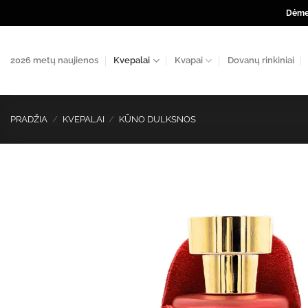
Skip
Dėmes
to
content
2026 metų naujienos
Kvepalai
Kvapai
Dovanų rinkiniai
PRADŽIA
/
KVEPALAI
/
KŪNO DULKSNOS