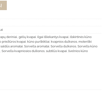
Baccarat - kūno ir plaukų dulksna 100ml
Į
ai
apų deriniai.
,
gėlių kvapai
,
ilgai išliekantys kvapai
,
išskirtinės kūno
 priežiūros kvapai
,
kūno purškikliai
,
kvapnios dulksnos
,
moteriški
,
saldūs aromatai
,
Sorvella aromatai
,
Sorvella dulksnos
,
Sorvella kūno
i
,
Sorvella kvapniosios dulksnos
,
subtilūs kvapai
,
švelnios kūno