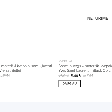
NETURIME
KVEPALAI
 moteriški kvepalai 10ml (įkvėpti
Sorvella V238 – moteriški kvepala
ie Est Belle)
Yves Saint Laurent – Black Opiu
l
urrent
Original
Current
8,89
€
6,49
€
su PVM
su PVM
rice
price
price
s:
was:
is:
DAUGIAU
,49 €.
8,89 €.
6,49 €.