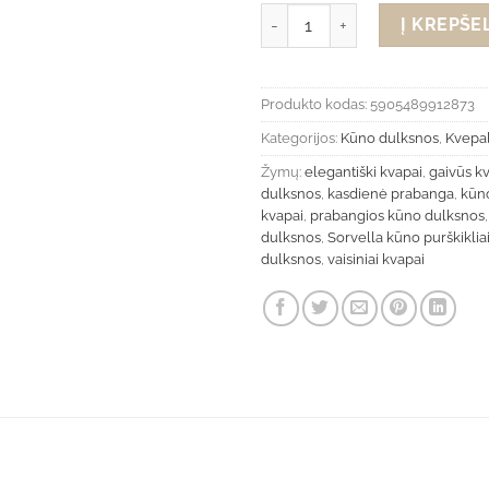
produkto kiekis: Sorvella Miss 
Į KREPŠEL
Produkto kodas:
5905489912873
Kategorijos:
Kūno dulksnos
,
Kvepal
Žymų:
elegantiški kvapai
,
gaivūs kv
dulksnos
,
kasdienė prabanga
,
kūno
kvapai
,
prabangios kūno dulksnos
dulksnos
,
Sorvella kūno purškiklia
dulksnos
,
vaisiniai kvapai