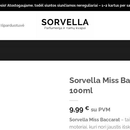
io! Atostogaujame, todėl siuntos siunčiamos nereguliariai – 1–2 kartus per sa
Išparduotuvė
Sorvella Miss Ba
100ml
9,99
€
su PVM
Sorvella Miss Baccarat
– ta
moteriai, kuri nori jaustis iš