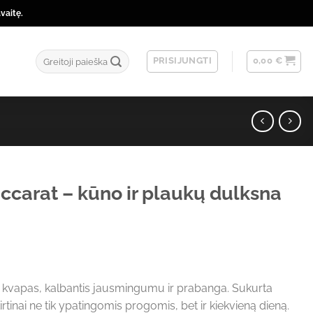
vaitę.
Ieškoti:
PRISIJUNGTI
0,00
€
ccarat – kūno ir plaukų dulksna
i kvapas, kalbantis jausmingumu ir prabanga. Sukurta
skirtinai ne tik ypatingomis progomis, bet ir kiekvieną dieną.