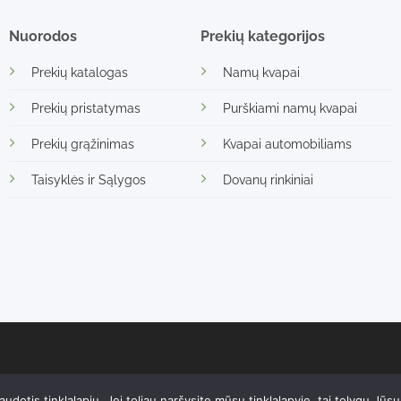
Nuorodos
Prekių kategorijos
Prekių katalogas
Namų kvapai
Prekių pristatymas
Purškiami namų kvapai
Prekių grąžinimas
Kvapai automobiliams
Taisyklės ir Sąlygos
Dovanų rinkiniai
ją, yra saugomas autorių teisių. Kopijavimas ir platinimas be savinink
otis tinklalapiu. Jei toliau naršysite mūsų tinklalapyje, tai tolygu Jūs