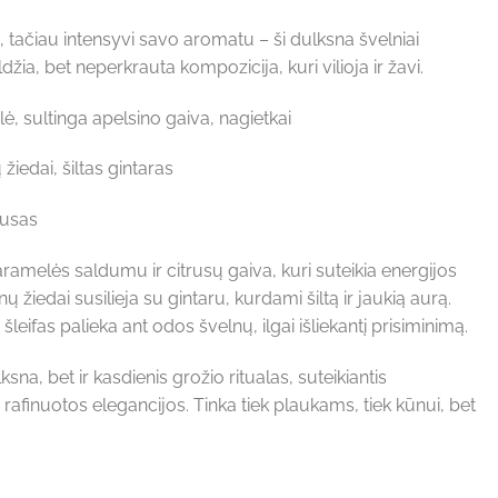
s, tačiau intensyvi savo aromatu – ši dulksna švelniai
žia, bet neperkrauta kompozicija, kuri vilioja ir žavi.
, sultinga apelsino gaiva, nagietkai
žiedai, šiltas gintaras
usas
ramelės saldumu ir citrusų gaiva, kuri suteikia energijos
 žiedai susilieja su gintaru, kurdami šiltą ir jaukią aurą.
eifas palieka ant odos švelnų, ilgai išliekantį prisiminimą.
lksna, bet ir kasdienis grožio ritualas, suteikiantis
finuotos elegancijos. Tinka tiek plaukams, tiek kūnui, bet