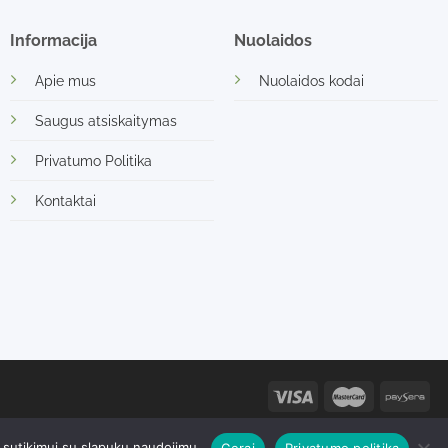
Informacija
Nuolaidos
Apie mus
Nuolaidos kodai
Saugus atsiskaitymas
Privatumo Politika
Kontaktai
o sutikimo yra draudžiamas. 2026© Sorvella | Gretos Zenovaitės -
ų sutikimui su slapukų naudojimu.