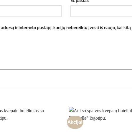
El. paštas
*
 adresą ir interneto puslapį, kad jų nebereiktų įvesti iš naujo, kai kit
Akcija!